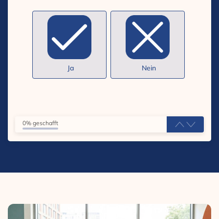
Ja
Nein
0% geschafft