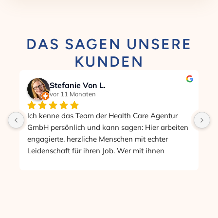
DAS SAGEN UNSERE
KUNDEN
Stefanie Von L.
vor 11 Monaten
Ich kenne das Team der Health Care Agentur 
K
s 
GmbH persönlich und kann sagen: Hier arbeiten 
d
engagierte, herzliche Menschen mit echter 
W
 
Leidenschaft für ihren Job. Wer mit ihnen 
i
zusammenarbeitet, ist in guten Händen.
R
w