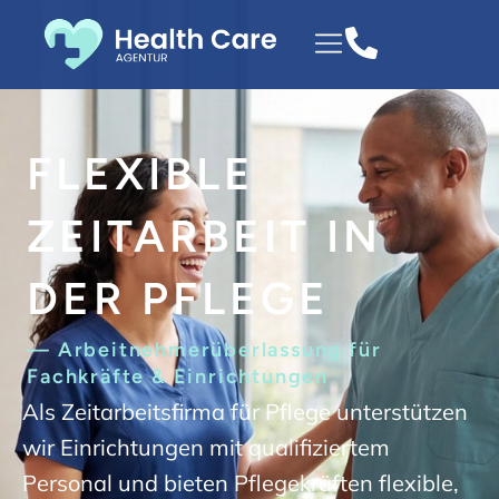
FLEXIBLE
ZEITARBEIT IN
DER PFLEGE
— Arbeitnehmerüberlassung für
Fachkräfte & Einrichtungen
Als Zeitarbeitsfirma für Pflege unterstützen
wir Einrichtungen mit qualifiziertem
Personal und bieten Pflegekräften flexible,