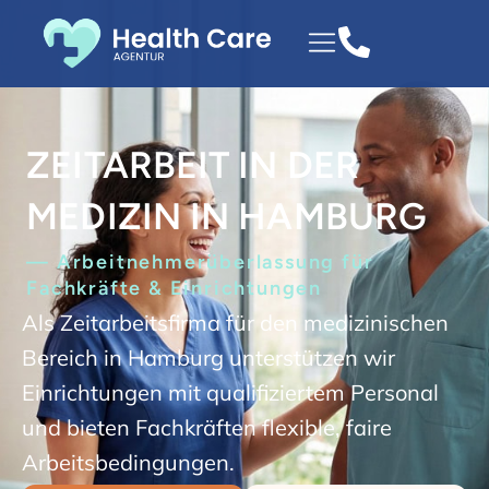
ZEITARBEIT IN DER
MEDIZIN IN HAMBURG
— Arbeitnehmerüberlassung für
Fachkräfte & Einrichtungen
Als Zeitarbeitsfirma für den medizinischen
Bereich in Hamburg unterstützen wir
Einrichtungen mit qualifiziertem Personal
und bieten Fachkräften flexible, faire
Arbeitsbedingungen.