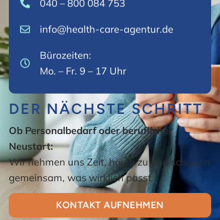
040 – 800 084 753
info@health-care-agentur.de
Bürozeiten:
Mo. – Fr. 9 – 17 Uhr
DER NÄCHSTE SCHRITT
Ob Personalbedarf oder beruflicher
Neustart:
Wir nehmen uns Zeit, hören zu und schauen
gemeinsam, was wirklich passt.
KONTAKT AUFNEHMEN