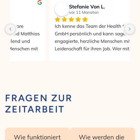
Stefanie Von L.
vor 11 Monaten
Ich kenne das Team der Health Care Agentur 
K
s 
GmbH persönlich und kann sagen: Hier arbeiten 
d
engagierte, herzliche Menschen mit echter 
W
 
Leidenschaft für ihren Job. Wer mit ihnen 
i
zusammenarbeitet, ist in guten Händen.
R
w
FRAGEN ZUR
ZEITARBEIT
Wie funktioniert
Wie werden die